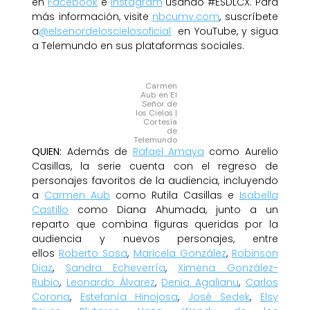
en
Facebook
e
Instagram
usando #ESDLCX. Para
más información, visite
nbcumv.com
, suscríbete
a
@elsenordeloscielosoficial
en YouTube, y sigua
a Telemundo en sus plataformas sociales.
Carmen
Aub en El
Señor de
los Cielos |
Cortesía
de
Telemundo
QUIEN:
Además de
Rafael Amaya
como Aurelio
Casillas, la serie cuenta con el regreso de
personajes favoritos de la audiencia, incluyendo
a
Carmen Aub
como Rutila Casillas e
Isabella
Castillo
como Diana Ahumada, junto a un
reparto que combina figuras queridas por la
audiencia y nuevos personajes, entre
ellos
Roberto Sosa
,
Maricela González
,
Robinson
Diaz
,
Sandra Echeverría
,
Ximena González-
Rubio
,
Leonardo Álvarez
,
Denia Agalianu
,
Carlos
Corona
,
Estefanía Hinojosa
,
José Sedek
,
Elsy