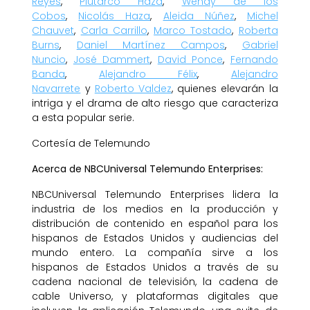
Reyes
,
Plutarco Haza
,
Wendy de los
Cobos
,
Nicolás Haza
,
Aleida Núñez
,
Michel
Chauvet
,
Carla Carrillo
,
Marco Tostado
,
Roberta
Burns
,
Daniel Martínez Campos
,
Gabriel
Nuncio
,
José Dammert
,
David Ponce
,
Fernando
Banda
,
Alejandro Félix
,
Alejandro
Navarrete
y
Roberto Valdez
, quienes elevarán la
intriga y el drama de alto riesgo que caracteriza
a esta popular serie.
Cortesía de Telemundo
Acerca de NBCUniversal Telemundo Enterprises:
NBCUniversal Telemundo Enterprises lidera la
industria de los medios en la producción y
distribución de contenido en español para los
hispanos de Estados Unidos y audiencias del
mundo entero. La compañía sirve a los
hispanos de Estados Unidos a través de su
cadena nacional de televisión, la cadena de
cable Universo, y plataformas digitales que