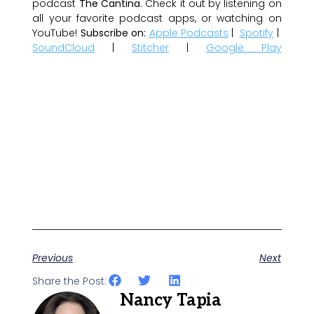
podcast
The Cantina
. Check it out by listening on
all your favorite podcast apps, or watching on
YouTube!
Subscribe on:
Apple Podcasts
|
Spotify
|
SoundCloud
|
Stitcher
|
Google Play
Previous
Next
Share the Post:
Nancy Tapia