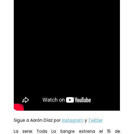
Sigue a
Aarón Díaz por
Instagram
y
Twitter
La serie
Toda La Sangre
estrena el 15 de