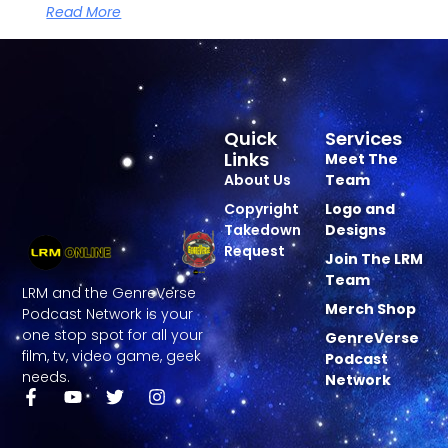
Read More
Quick
Services
Links
Meet The
About Us
Team
Copyright
Logo and
Takedown
Designs
Request
Join The LRM
Team
LRM and the GenreVerse
Merch Shop
Podcast Network is your
one stop spot for all your
GenreVerse
film, tv, video game, geek
Podcast
needs.
Network